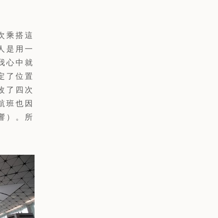
次乘搭這
人是用一
我心中就
定了位置
改了四次
航班也因
響）。所
。