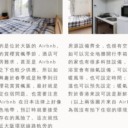
的是位於大阪的 Airbnb。
房源設備齊全，也很有空
的賞櫻賞楓季節，酒店可
如可以完全地攤開行李箱
難求，甚至是 Airbnb
的家也有很多科技設備，
之下也較少供應。所以如
浴室會有抽氣設備，可以
興趣於春季或是秋季到日
暖風等，也可設定時間；
櫻花賞賞楓葉，最好就是
溫也可以預先設定；暖氣
定住宿問題。也需要注意
對於香港來說可說是新鮮
Airbnb 在日本法律上好像
（以上兩張圖片來自 Air
色地帶，預訂時就要接受
為我沒有拍下住宿的環境
存在的風險了。這次就找
近大阪環狀線路軌旁的