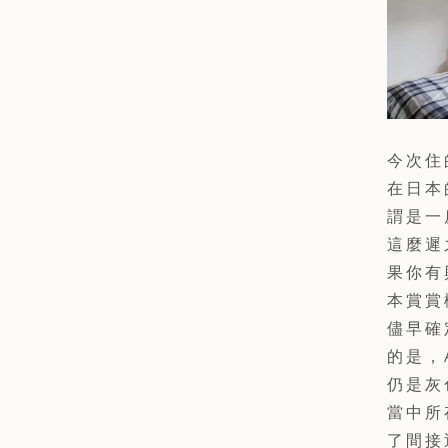
今次住
在日本
謂是一房
這麼遲
果你有
本賞賞
儘早確
的是，
仍是灰
當中所
了間接