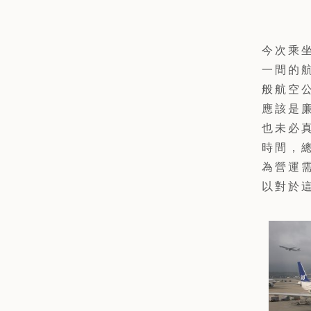
今次乘
一間的
般航空
應該是
也未必
時間，
為營運
以對於