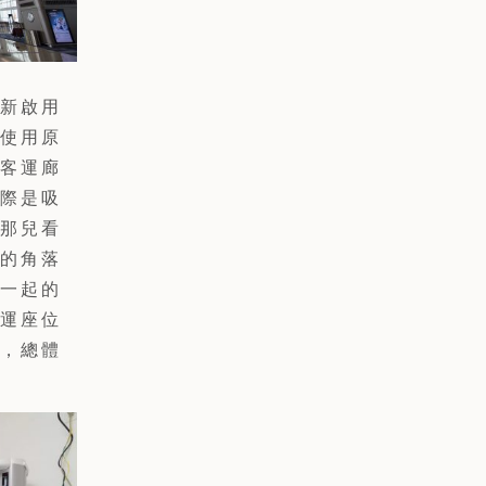
新啟用
使用原
客運廊
際是吸
那兒看
的角落
一起的
運座位
，總體