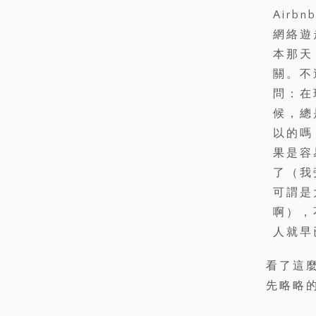
Air
網絡遊
本那天
關。不
問：在
候，總
以的嗎
果是容
了（我
可謂是
啊），
人就早
看了這
先略略