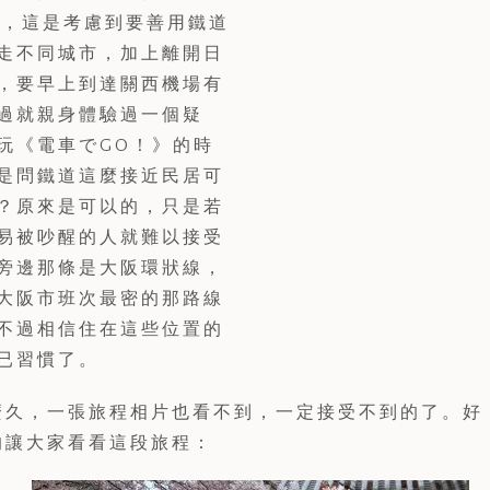
bnb，這是考慮到要善用鐵道
走不同城市，加上離開日
，要早上到達關西機場有
過就親身體驗過一個疑
玩《電車でGO！》的時
是問鐵道這麼接近民居可
？原來是可以的，只是若
易被吵醒的人就難以接受
旁邊那條是大阪環狀線，
大阪市班次最密的那路線
不過相信住在這些位置的
已習慣了。
麼久，一張旅程相片也看不到，一定接受不到的了。好
的讓大家看看這段旅程：