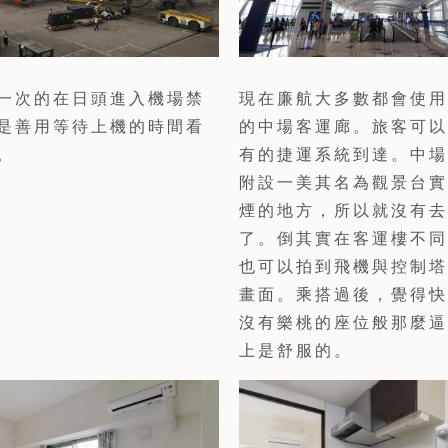
一次的在日頭進入機場禁
現在廉航大多數都會使用
是善用等待上機的時間看
的中場客運廊。旅客可以
。
有的捷運系統到達。中場
附設一美其名為觀景台實
煙的地方，所以就沒有去
了。倒其實在客運樓不同
也可以拍到飛機與控制塔
畫面。乘搭過後，覺得快
沒有樂桃的座位般那麼逼
上是舒服的。