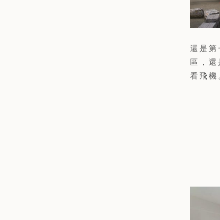
還是第
區，還
看飛機