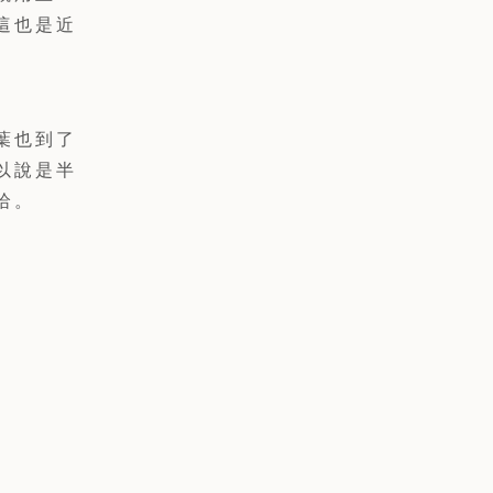
這也是近
葉也到了
以說是半
哈。