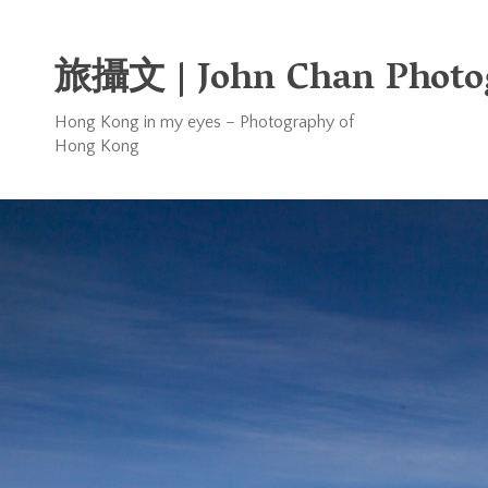
旅攝文 | John Chan Photo
Hong Kong in my eyes – Photography of
Hong Kong