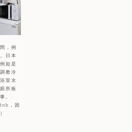
間，例
。日本
例如是
調教冷
浴室水
廁所板
事。
Bnb，因
）