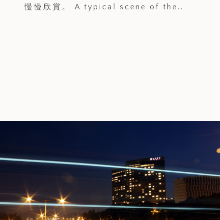
慢慢欣賞。 A typical scene of the…