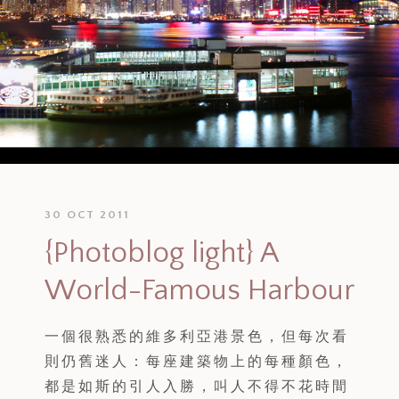
30 OCT 2011
{Photoblog light} A
World-Famous Harbour
一個很熟悉的維多利亞港景色，但每次看
則仍舊迷人：每座建築物上的每種顏色，
都是如斯的引人入勝，叫人不得不花時間