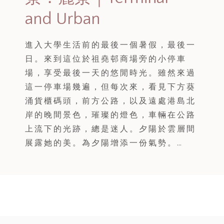
and Urban
進入大學生活前的最後一個暑假，最後一
日。來到這位於祖堯邨商場旁的小停車
場，享受最後一天的悠閒時光。雖然來過
這一停車場幾遍，但每次來，看見下方葵
涌貨櫃碼頭，前方公路，以及遠處港島北
岸的晚間景色，璀璨的燈色，車輛在公路
上流下的光跡，總是迷人。夕陽於雲層間
展露她的美。為夕陽增添一份氣勢。…