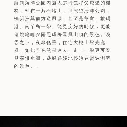
聽到海洋公園內遊人盡情歡呼尖喊聲的樓
梯，站在一片石地上，可眺望海洋公園、
鴨脷洲與前方避風塘，甚至是華富、數碼
港、南丫島一帶，能見度好的時候，更能
遠眺輪輪夕陽照耀著鳳凰山頂的景色。晚
霞之下，夜幕低垂，住宅大樓上燈光處
處，如此景色煞是迷人。走上一點更可看
見深淺水灣，遊艇靜靜地停泊在熨波洲旁
的景色。…