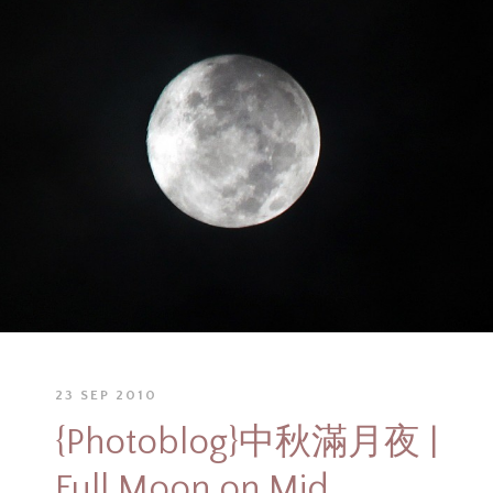
23 SEP 2010
{Photoblog}中秋滿月夜 |
Full Moon on Mid