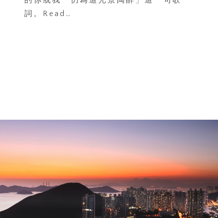
的你或我 仍為這光景陶醉」這一句歌
詞。Read…