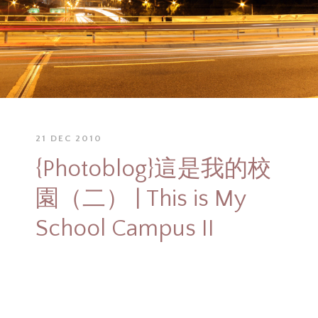
21 DEC 2010
{Photoblog}這是我的校
園（二） | This is My
School Campus II