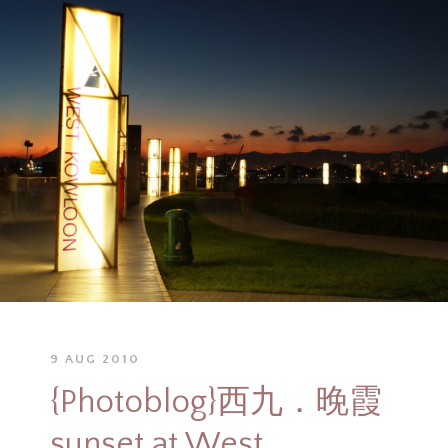
9 AUG 2010
{Photoblog}西九．晚霞
sunset at West