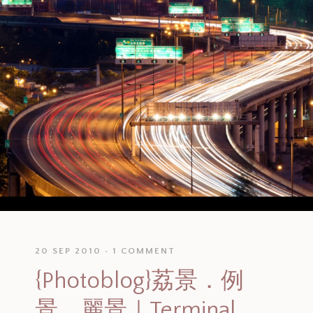
20 SEP 2010
1 COMMENT
{Photoblog}荔景．例
景．麗景｜Terminal