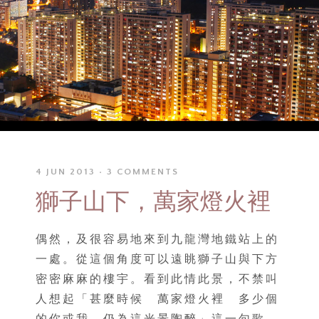
4 JUN 2013
3 COMMENTS
獅子山下，萬家燈火裡
偶然，及很容易地來到九龍灣地鐵站上的
一處。從這個角度可以遠眺獅子山與下方
密密麻麻的樓宇。看到此情此景，不禁叫
人想起「甚麼時候 萬家燈火裡 多少個