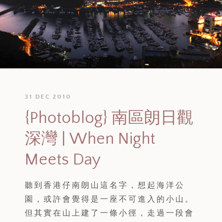
31 DEC 2010
{Photoblog} 南區朗日觀
深灣 | When Night
Meets Day
聽到香港仔南朗山這名字，想起海洋公
園，或許會覺得是一座不可進入的小山。
但其實在山上建了一條小徑，走過一段會