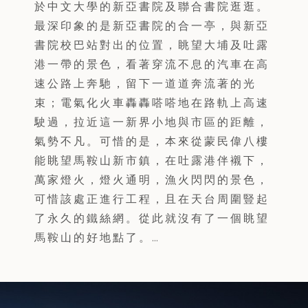
於中文大學的新亞書院及聯合書院逛逛。
最深印象的是新亞書院的合一亭，與新亞
書院校巴站對出的位置，眺望大埔及吐露
港一帶的景色，看著穿流不息的汽車在高
速公路上奔馳，留下一道道奔流著的光
束；電氣化火車轟轟嗒嗒地在路軌上高速
駛過，拉近這一新界小地與市區的距離，
氣勢不凡。可惜的是，本來從蒙民偉八樓
能眺望馬鞍山新市鎮，在吐露港伴襯下，
萬家燈火，燈火通明，漁火閃閃的景色，
可惜該處正進行工程，且在天台周圍豎起
了永久的鐵絲網。從此就沒有了一個眺望
馬鞍山的好地點了。…