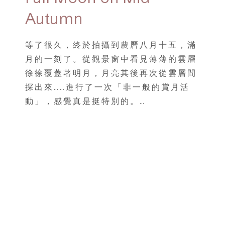
Autumn
等了很久，終於拍攝到農曆八月十五，滿
月的一刻了。從觀景窗中看見薄薄的雲層
徐徐覆蓋著明月，月亮其後再次從雲層間
探出來……進行了一次「非一般的賞月活
動」，感覺真是挺特別的。…