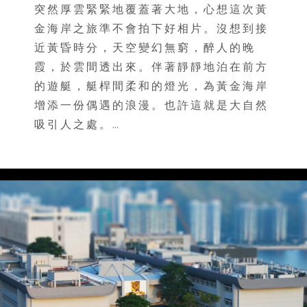
突然厚雲緊緊地覆蓋著大地，心想這次黃
金海岸之旅準不會拍下好相片。沒想到接
近黃昏時分，天空變幻無窮，醉人的晚
霞，於雲間透出來。伴著靜靜地泊在前方
的遊艇，艇桿間柔和的燈光，為黃金海岸
增添一份偶遇的浪漫。也許這就是大自然
吸引人之處。…