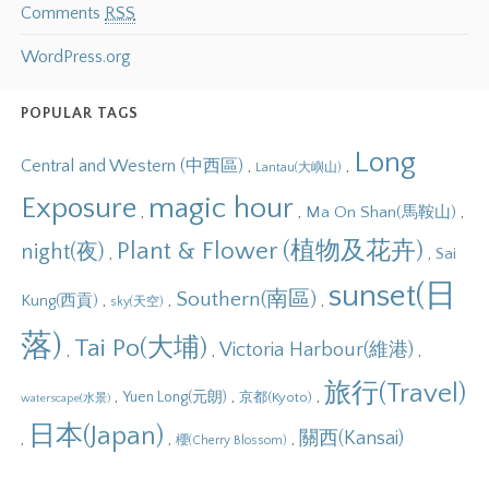
Comments
RSS
WordPress.org
POPULAR TAGS
Long
Central and Western (中西區)
,
,
Lantau(大嶼山)
Exposure
magic hour
,
,
,
Ma On Shan(馬鞍山)
Plant & Flower (植物及花卉)
night(夜)
,
,
Sai
sunset(日
Southern(南區)
,
,
,
Kung(西貢)
sky(天空)
落)
Tai Po(大埔)
Victoria Harbour(維港)
,
,
,
旅行(Travel)
,
,
,
Yuen Long(元朗)
京都(Kyoto)
waterscape(水景)
日本(Japan)
關西(Kansai)
,
,
,
櫻(Cherry Blossom)