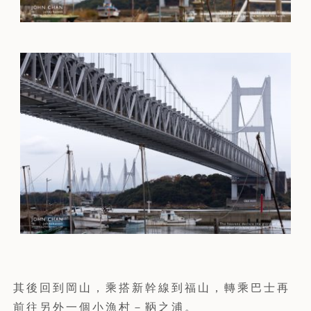
其後回到岡山，乘搭新幹線到福山，轉乘巴士再
前往另外一個小漁村－鞆之浦。