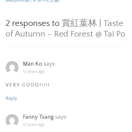
#Autumn(秋)
,
#Tai Po(大埔)
2 responses to
賞紅葉林 | Taste
of Autumn – Red Forest @ Tai Po
Man Ko
says:
12 years ago
VERY GOOD!!!!!
Reply
Fanny Tsang
says:
12 years ago