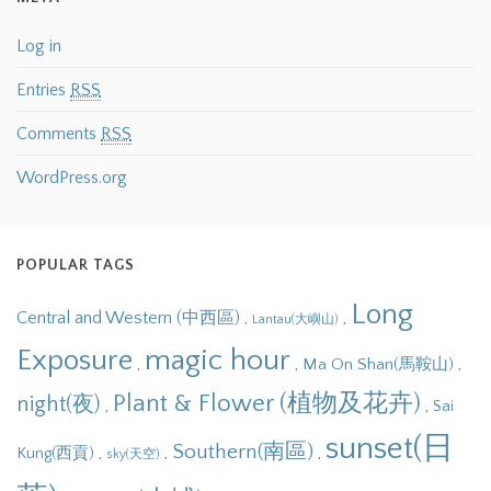
Log in
Entries
RSS
Comments
RSS
WordPress.org
POPULAR TAGS
Long
Central and Western (中西區)
,
,
Lantau(大嶼山)
Exposure
magic hour
,
,
,
Ma On Shan(馬鞍山)
Plant & Flower (植物及花卉)
night(夜)
,
,
Sai
sunset(日
Southern(南區)
,
,
,
Kung(西貢)
sky(天空)