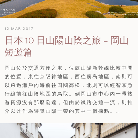
12 MAR 2017
日本 10 日山陽山陰之旅 – 岡山
短遊篇
岡山位於交通方便之處，位處山陽新幹線比較中間
的位置，東往京阪神地區，西往廣島地區，南則可
以跨過瀨戶內海前往四國高松，北則可以經智頭急
行線前往山陰地區的鳥取。倒岡山市中心內一帶旅
遊資源沒有那麼發達，但由於鐵路交通一流，則推
介以此作為遊覽山陽一帶的其中一個據點。…