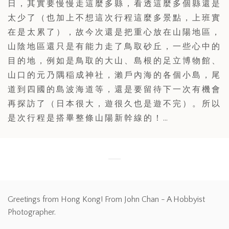
日，其實要慢慢走這麼多縣，看透這麼多個縣還是
太少了（也加上不想這次行程這麼多景點，上班實
在是太累了），故今次還是把重心放在山陽地區，
山陰地區還只是有能力走了鳥取砂丘，一些心中的
目的地，例如是鳥取的大山、島根的足立博物館、
山口的元乃隅稲成神社，瀨戶內海的各個小島，尾
道到四國的島波海道等，還是要留待下一次有機會
再探訪了（日本很大，遊很久也是遊不完）。所以
是次行程是搭畢整條山陽新幹線的！…
Greetings from Hong Kong! From John Chan - A Hobbyist
Photographer.