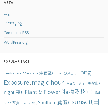
META
Log in
Entries
RSS
Comments
RSS
WordPress.org
POPULAR TAGS
Long
Central and Western (中西區)
,
,
Lantau(大嶼山)
Exposure
magic hour
,
,
,
Ma On Shan(馬鞍山)
Plant & Flower (植物及花卉)
night(夜)
,
,
Sai
sunset(日
Southern(南區)
,
,
,
Kung(西貢)
sky(天空)