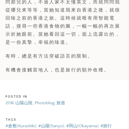
問那兒的人，不過人家不太懂英文，而就問問我
從哪兒來等等，當她知道我來自香港之後，就很
回味之前的香港之旅。這時候就唯有用智能電
話，搜尋一些香港食物的圖，一幅一幅的再次展
示於她眼前。當她看回這一切，面上流露出的，
是一份真摯，幸福的味道。
有時，總是有方法突破語言的限制。
有機會接觸當地人，也是旅行的額外收穫。
POSTED IN
2016 山陽山陰
,
Photoblog
,
旅遊
TAGS
#倉敷(Kurashiki)
,
#山陽(Sanyo)
,
#岡山(Okayama)
,
#旅行