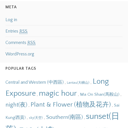
META
Log in
Entries
RSS
Comments
RSS
WordPress.org
POPULAR TAGS
Long
Central and Western (中西區)
,
,
Lantau(大嶼山)
Exposure
magic hour
,
,
,
Ma On Shan(馬鞍山)
Plant & Flower (植物及花卉)
night(夜)
,
,
Sai
sunset(日
Southern(南區)
,
,
,
Kung(西貢)
sky(天空)