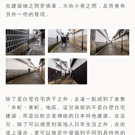
在建築物之間穿插著，大街小巷之間，反而會有
另外一些的發現。
除了是白璧住宅房子之外，走遠一點就到了倉敷
「本町・東町」地區。這兒保留的不是白壁住宅
建築，而是比較古老傳統的日本特色建築。在這
兒，除了可以感受到當地人日常生活之外，在街
道上漫步，更可以無意中發掘到不同別具特色的