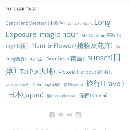
POPULAR TAGS
Long
Central and Western (中西區)
,
,
Lantau(大嶼山)
Exposure
magic hour
,
,
,
Ma On Shan(馬鞍山)
Plant & Flower (植物及花卉)
night(夜)
,
,
Sai
sunset(日
Southern(南區)
,
,
,
Kung(西貢)
sky(天空)
落)
Tai Po(大埔)
Victoria Harbour(維港)
,
,
,
旅行(Travel)
,
,
,
Yuen Long(元朗)
京都(Kyoto)
waterscape(水景)
日本(Japan)
關西(Kansai)
,
,
,
櫻(Cherry Blossom)