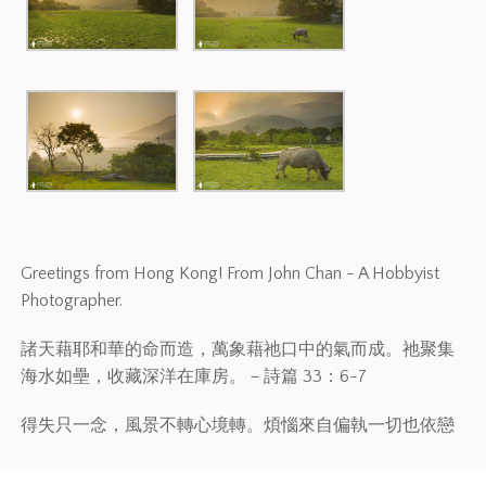
Greetings from Hong Kong! From John Chan - A Hobbyist
Photographer.
諸天藉耶和華的命而造，萬象藉祂口中的氣而成。祂聚集
海水如壘，收藏深洋在庫房。－詩篇 33：6-7
得失只一念，風景不轉心境轉。煩惱來自偏執一切也依戀