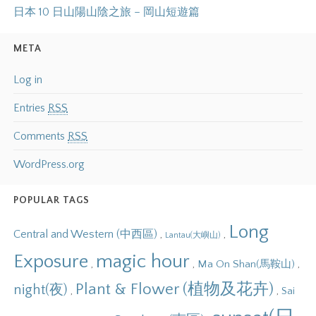
日本 10 日山陽山陰之旅 – 岡山短遊篇
META
Log in
Entries
RSS
Comments
RSS
WordPress.org
POPULAR TAGS
Long
Central and Western (中西區)
,
,
Lantau(大嶼山)
Exposure
magic hour
,
,
,
Ma On Shan(馬鞍山)
Plant & Flower (植物及花卉)
night(夜)
,
,
Sai