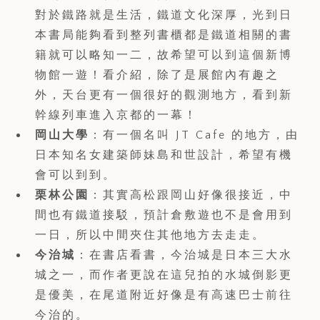
對於鐵路就是生活，鐵道文化深厚，光到日
本書局能夠看到整列書櫃都是鐵道相關的書
籍就可以略知一二，故希望可以到這個新博
物館一遊！看介紹，除了是展館內有趣之
外，天台更有一個很好的觀測地方，看到新
幹線列車進入京都的一幕！
岡山大學
：有一個名叫 JT Cafe 的地方，由
日本知名女建築師妹島和世設計，希望有機
會可以到到。
栗林公園
：其實高松跟岡山好像很接近，中
間也有鐵道接駁，預計倉敷遊也不是會用到
一日，所以中間夾住其他地方去走走。
今治城
：在書店看書，今治城是日本三大水
城之一，而作者更說在這兒拍的水城倒影更
是優美，在尾道附近好像是有高速巴士前往
今治的。