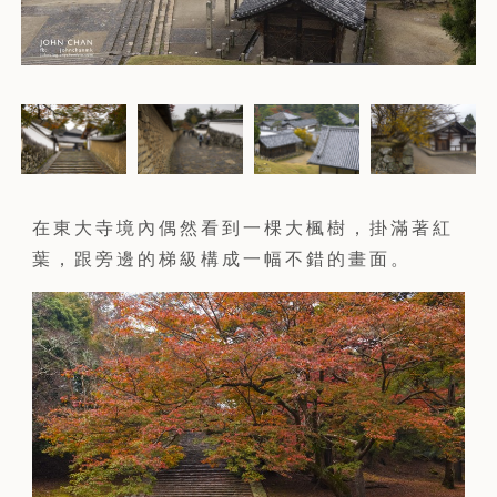
在東大寺境內偶然看到一棵大楓樹，掛滿著紅
葉，跟旁邊的梯級構成一幅不錯的畫面。