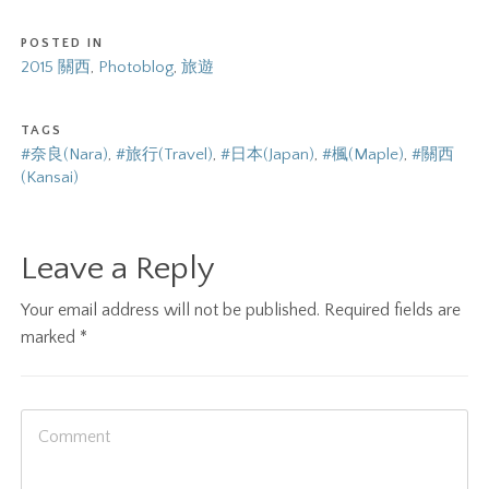
POSTED IN
2015 關西
,
Photoblog
,
旅遊
TAGS
#奈良(Nara)
,
#旅行(Travel)
,
#日本(Japan)
,
#楓(Maple)
,
#關西
(Kansai)
Leave a Reply
Your email address will not be published.
Required fields are
marked
*