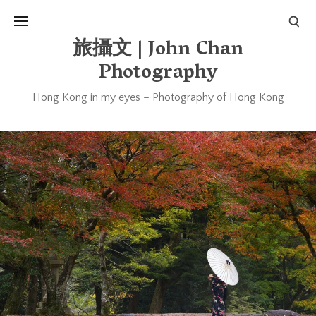
旅攝文 | John Chan
Photography
Hong Kong in my eyes – Photography of Hong Kong