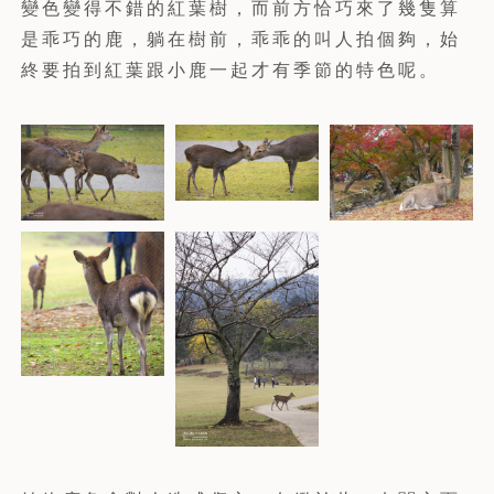
變色變得不錯的紅葉樹，而前方恰巧來了幾隻算
是乖巧的鹿，躺在樹前，乖乖的叫人拍個夠，始
終要拍到紅葉跟小鹿一起才有季節的特色呢。