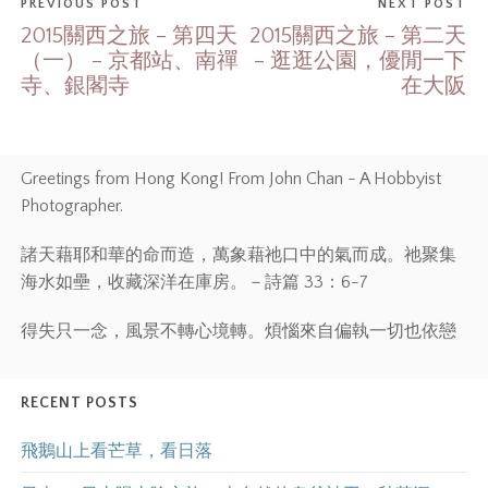
PREVIOUS POST
NEXT POST
2015關西之旅 – 第四天
2015關西之旅 – 第二天
（一） – 京都站、南禪
– 逛逛公園，優閒一下
寺、銀閣寺
在大阪
Greetings from Hong Kong! From John Chan - A Hobbyist
Photographer.
諸天藉耶和華的命而造，萬象藉祂口中的氣而成。祂聚集
海水如壘，收藏深洋在庫房。－詩篇 33：6-7
得失只一念，風景不轉心境轉。煩惱來自偏執一切也依戀
RECENT POSTS
飛鵝山上看芒草，看日落