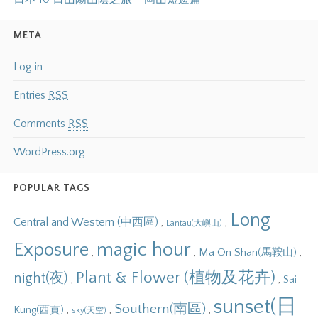
META
Log in
Entries
RSS
Comments
RSS
WordPress.org
POPULAR TAGS
Long
Central and Western (中西區)
,
,
Lantau(大嶼山)
Exposure
magic hour
,
,
,
Ma On Shan(馬鞍山)
Plant & Flower (植物及花卉)
night(夜)
,
,
Sai
sunset(日
Southern(南區)
,
,
,
Kung(西貢)
sky(天空)