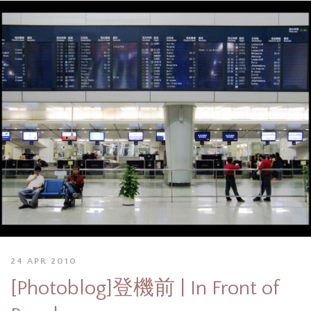
24 APR 2010
[Photoblog]登機前 | In Front of