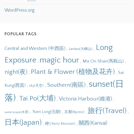
WordPress.org
POPULAR TAGS
Long
Central and Western (中西區)
,
,
Lantau(大嶼山)
Exposure
magic hour
,
,
,
Ma On Shan(馬鞍山)
Plant & Flower (植物及花卉)
night(夜)
,
,
Sai
sunset(日
Southern(南區)
,
,
,
Kung(西貢)
sky(天空)
落)
Tai Po(大埔)
Victoria Harbour(維港)
,
,
,
旅行(Travel)
,
,
,
,
Yuen Long(元朗)
京都(Kyoto)
waterscape(水景)
日本(Japan)
關西(Kansai)
,
,
櫻(Cherry Blossom)