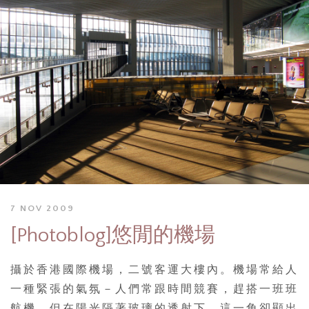
7 NOV 2009
[Photoblog]悠閒的機場
攝於香港國際機場，二號客運大樓內。機場常給人
一種緊張的氣氛－人們常跟時間競賽，趕搭一班班
航機。但在陽光隔著玻璃的透射下，這一角卻顯出