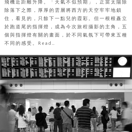
飛機近距離升降。「天氣不似預期」，正當太陽除
除落下之際，厚厚的雲層將西方的天空牢牢地鎖
住，看見的，只餘下一點兒的霞彩。但一根根矗立
於跑道尾的指揮燈，成為今次旅程攝影的主角，五
個與指揮燈有關的畫面，於不同氣氛下可帶來五種
不同的感受。Read…