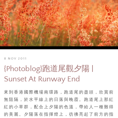
8 NOV 2011
{Photoblog}跑道尾觀夕陽 |
Sunset At Runway End
來到香港國際機場南環路，跑道尾的盡頭，欣賞前
無阻隔，於水平線上的日落與晚霞。跑道尾上那紅
紅的小草群，配合上夕陽的色溫，帶給人一種難得
的美麗。夕陽落在指揮燈上，彷彿亮起了前方的指