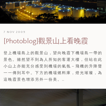
7 NOV 2009
[Photoblog]觀景山上看晚霞
登上機場島上的觀景山，望向晚霞下機場島一帶的
景色。雖然望不到為人所知的客運大樓，但站在此
小山上亦能充分感受到機場的氣氛－飛機的升降聲
一一傳到耳中。下方的機場燃料庫，燈光璀璨，為
這晚霞景色增添另外一份美。…