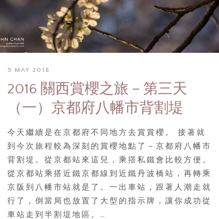
9 MAY 2016
2016 關西賞櫻之旅－第三天
（一）京都府八幡市背割堤
今天繼續是在京都府不同地方去賞賞櫻。 接著就
到今次旅程較為深刻的賞櫻地點了－京都府八幡市
背割堤。從京都站來這兒，乘撘私鐵會比較方便。
從京都站乘搭近鐵京都線到近鐵丹波橋站，再轉乘
京阪到八幡市站就是了。一出車站，跟著人潮走就
行了，倒當局也放置了大型的指示牌，讓你成功從
車站走到半割堤地區。…