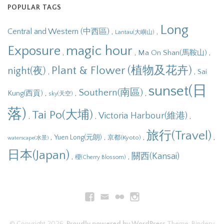
POPULAR TAGS
Long
Central and Western (中西區)
,
,
Lantau(大嶼山)
Exposure
magic hour
,
,
,
Ma On Shan(馬鞍山)
Plant & Flower (植物及花卉)
night(夜)
,
,
Sai
sunset(日
Southern(南區)
,
,
,
Kung(西貢)
sky(天空)
落)
Tai Po(大埔)
Victoria Harbour(維港)
,
,
,
旅行(Travel)
,
,
,
,
Yuen Long(元朗)
京都(Kyoto)
waterscape(水景)
日本(Japan)
關西(Kansai)
,
,
櫻(Cherry Blossom)