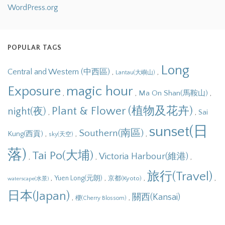
WordPress.org
POPULAR TAGS
Long
Central and Western (中西區)
,
,
Lantau(大嶼山)
Exposure
magic hour
,
,
,
Ma On Shan(馬鞍山)
Plant & Flower (植物及花卉)
night(夜)
,
,
Sai
sunset(日
Southern(南區)
,
,
,
Kung(西貢)
sky(天空)
落)
Tai Po(大埔)
Victoria Harbour(維港)
,
,
,
旅行(Travel)
,
,
,
,
Yuen Long(元朗)
京都(Kyoto)
waterscape(水景)
日本(Japan)
關西(Kansai)
,
,
櫻(Cherry Blossom)