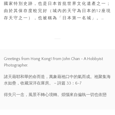
國家特別史跡，也是日本首批世界文化遺產之一；
由於其保存度較完好（城內的天守為日本的12座現
存天守之一），也被稱為「日本第一名城」。…
Greetings from Hong Kong! From John Chan - A Hobbyist
Photographer.
諸天藉耶和華的命而造，萬象藉祂口中的氣而成。祂聚集海
水如壘，收藏深洋在庫房。－詩篇 33：6-7
得失只一念，風景不轉心境轉。煩惱來自偏執一切也依戀