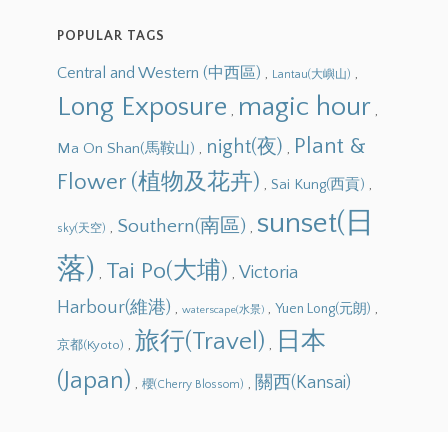
POPULAR TAGS
Central and Western (中西區)
,
,
Lantau(大嶼山)
Long Exposure
magic hour
,
,
Plant &
night(夜)
,
,
Ma On Shan(馬鞍山)
Flower (植物及花卉)
,
,
Sai Kung(西貢)
sunset(日
Southern(南區)
,
,
sky(天空)
落)
Tai Po(大埔)
Victoria
,
,
Harbour(維港)
,
,
,
Yuen Long(元朗)
waterscape(水景)
旅行(Travel)
日本
,
,
京都(Kyoto)
(Japan)
關西(Kansai)
,
,
櫻(Cherry Blossom)