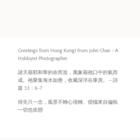
Greetings from Hong Kong! From John Chan - A
Hobbyist Photographer.
諸天藉耶和華的命而造，萬象藉祂口中的氣而
成。祂聚集海水如壘，收藏深洋在庫房。－詩
篇 33：6-7
得失只一念，風景不轉心境轉。煩惱來自偏執
一切也依戀