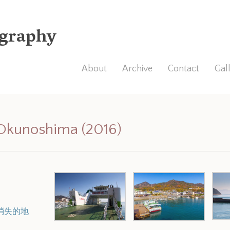
graphy
About
Archive
Contact
Gal
Okunoshima (2016)
上消失的地