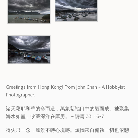
Greetings from Hong Kong! From John Chan - A Hobbyist
Photographer.
諸天藉耶和華的命而造，萬象藉祂口中的氣而成。祂聚集
海水如壘，收藏深洋在庫房。－詩篇 33：6-7
得失只一念，風景不轉心境轉。煩惱來自偏執一切也依戀