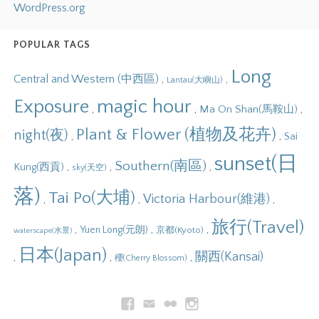
WordPress.org
POPULAR TAGS
Long
Central and Western (中西區)
,
,
Lantau(大嶼山)
Exposure
magic hour
,
,
,
Ma On Shan(馬鞍山)
Plant & Flower (植物及花卉)
night(夜)
,
,
Sai
sunset(日
Southern(南區)
,
,
,
Kung(西貢)
sky(天空)
落)
Tai Po(大埔)
Victoria Harbour(維港)
,
,
,
旅行(Travel)
,
,
,
Yuen Long(元朗)
京都(Kyoto)
waterscape(水景)
日本(Japan)
關西(Kansai)
,
,
,
櫻(Cherry Blossom)