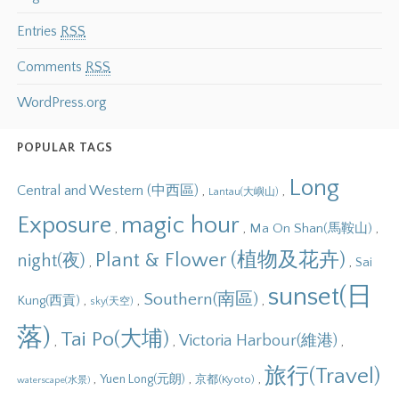
Entries
RSS
Comments
RSS
WordPress.org
POPULAR TAGS
Long
Central and Western (中西區)
,
,
Lantau(大嶼山)
Exposure
magic hour
,
,
,
Ma On Shan(馬鞍山)
Plant & Flower (植物及花卉)
night(夜)
,
,
Sai
sunset(日
Southern(南區)
,
,
,
Kung(西貢)
sky(天空)
落)
Tai Po(大埔)
Victoria Harbour(維港)
,
,
,
旅行(Travel)
,
,
,
Yuen Long(元朗)
京都(Kyoto)
waterscape(水景)