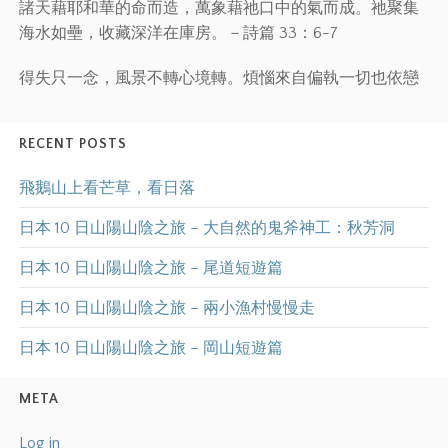
諸天藉耶和華的命而造，萬象藉祂口中的氣而成。祂聚集
海水如壘，收藏深洋在庫房。－詩篇 33：6-7
得失只一念，風景不轉心境轉。煩惱來自偏執一切也依戀
RECENT POSTS
飛鵝山上看芒草，看日落
日本 10 日山陽山陰之旅 – 大自然的鬼斧神工：秋芳洞
日本 10 日山陽山陰之旅 – 尾道短遊篇
日本 10 日山陽山陰之旅 – 兩小漁村慢慢走
日本 10 日山陽山陰之旅 – 岡山短遊篇
META
Log in