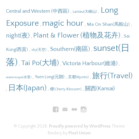
Long
Central and Western (中西區)
,
,
Lantau(大嶼山)
Exposure
magic hour
,
,
,
Ma On Shan(馬鞍山)
Plant & Flower (植物及花卉)
night(夜)
,
,
Sai
sunset(日
Southern(南區)
,
,
,
Kung(西貢)
sky(天空)
落)
Tai Po(大埔)
Victoria Harbour(維港)
,
,
,
旅行(Travel)
,
,
,
Yuen Long(元朗)
京都(Kyoto)
waterscape(水景)
日本(Japan)
關西(Kansai)
,
,
,
櫻(Cherry Blossom)
© Copyright 2026.
Proudly powered by WordPress
Theme:
Bindery by
Pixel Union
.